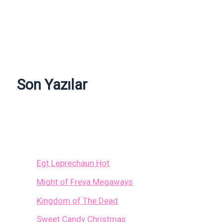
Son Yazılar
Egt Leprechaun Hot
Might of Freya Megaways
Kingdom of The Dead
Sweet Candy Christmas