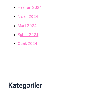
Haziran 2024
Nisan 2024
Mart 2024
Şubat 2024
Ocak 2024
Kategoriler