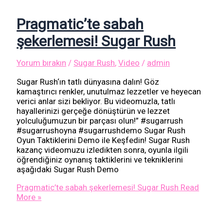
Pragmatic’te sabah
şekerlemesi! Sugar Rush
Yorum bırakın
/
Sugar Rush
,
Video
/
admin
Sugar Rush‘ın tatlı dünyasına dalın! Göz
kamaştırıcı renkler, unutulmaz lezzetler ve heyecan
verici anlar sizi bekliyor. Bu videomuzla, tatlı
hayallerinizi gerçeğe dönüştürün ve lezzet
yolculuğumuzun bir parçası olun!” #sugarrush
#sugarrushoyna #sugarrushdemo Sugar Rush
Oyun Taktiklerini Demo ile Keşfedin! Sugar Rush
kazanç videomuzu izledikten sonra, oyunla ilgili
öğrendiğiniz oynanış taktiklerini ve tekniklerini
aşağıdaki Sugar Rush Demo
Pragmatic’te sabah şekerlemesi! Sugar Rush
Read
More »