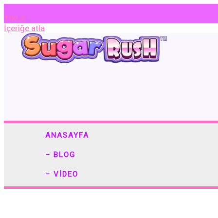
Sugar Rush'ın Kazançlı Dünyasına Giriş İçin
TIKLA
İçeriğe atla
ANASAYFA
– BLOG
– VIDEO