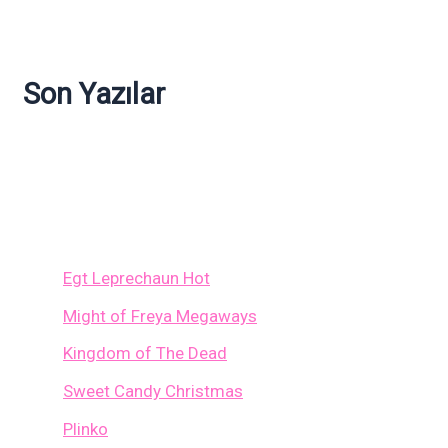
Son Yazılar
Egt Leprechaun Hot
Might of Freya Megaways
Kingdom of The Dead
Sweet Candy Christmas
Plinko