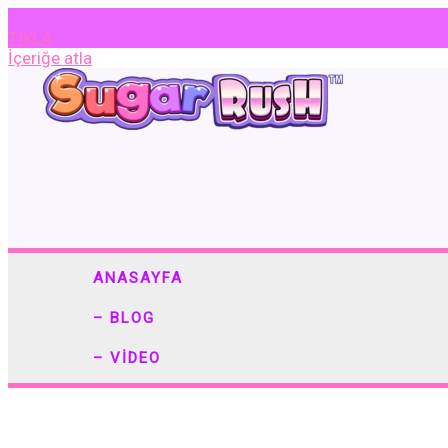
Sugar Rush'ın Kazançlı Dünyasına Giriş İçin
TIKLA
İçeriğe atla
ANASAYFA
– BLOG
– VIDEO