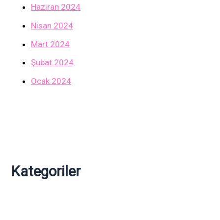
Haziran 2024
Nisan 2024
Mart 2024
Şubat 2024
Ocak 2024
Kategoriler