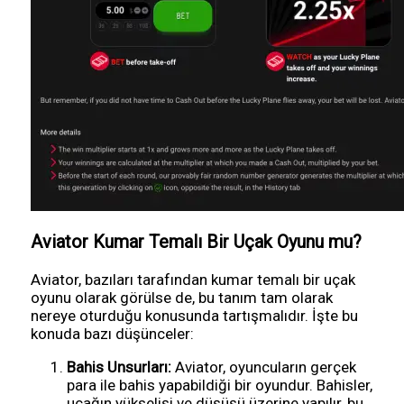
Aviator Kumar Temalı Bir Uçak Oyunu mu?
Aviator, bazıları tarafından kumar temalı bir uçak
oyunu olarak görülse de, bu tanım tam olarak
nereye oturduğu konusunda tartışmalıdır. İşte bu
konuda bazı düşünceler:
Bahis Unsurları:
Aviator, oyuncuların gerçek
para ile bahis yapabildiği bir oyundur. Bahisler,
uçağın yükselişi ve düşüşü üzerine yapılır, bu