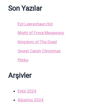
Son Yazılar
Egt Leprechaun Hot
Might of Freya Megaways
Kingdom of The Dead
Sweet Candy Christmas
Plinko
Arşivler
Eylül 2024
Ağustos 2024