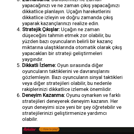
yapacağınızı ve ne zaman çıkış yapacağınızı
dikkatlice planlayın. Uçağın hareketlerini
dikkatlice izleyin ve doğru zamanda çıkış
yaparak kazançlarınızı realize edin.
Stratejik Çıkışlar:
Uçağın ne zaman
düşeceğini tahmin etmek zor olabilir, bu
yüzden bazı oyuncuların belirli bir kazanç
miktarına ulaştıklarında otomatik olarak çıkış
yapacakları bir strateji geliştirmeleri
yaygındır.
Dikkatli İzleme:
Oyun sırasında diğer
oyuncuların taktiklerini ve davranışlarını
gözlemleyin. Bazı oyuncuların sinyal taktikleri
veya diğer stratejileri olabilir, bu nedenle
rakiplerinizi dikkatlice izlemek önemlidir.
Deneyim Kazanma:
Oyunu oynarken ve farklı
stratejileri deneyerek deneyim kazanın. Her
oyun deneyimi size yeni bir şey öğretebilir ve
stratejilerinizi geliştirmenize yardımcı
olabilir.