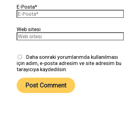
E-Posta*
Web sitesi
Daha sonraki yorumlarımda kullanılması
için adım, e-posta adresim ve site adresim bu
tarayıcıya kaydedilsin.