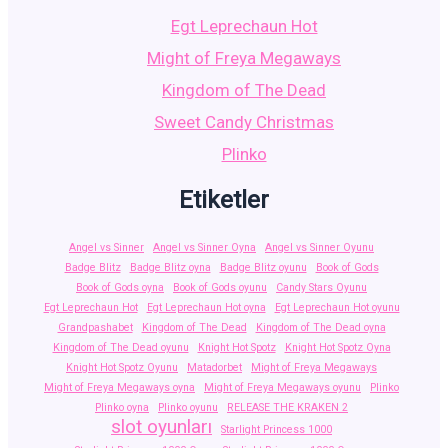
Egt Leprechaun Hot
Might of Freya Megaways
Kingdom of The Dead
Sweet Candy Christmas
Plinko
Etiketler
Angel vs Sinner
Angel vs Sinner Oyna
Angel vs Sinner Oyunu
Badge Blitz
Badge Blitz oyna
Badge Blitz oyunu
Book of Gods
Book of Gods oyna
Book of Gods oyunu
Candy Stars Oyunu
Egt Leprechaun Hot
Egt Leprechaun Hot oyna
Egt Leprechaun Hot oyunu
Grandpashabet
Kingdom of The Dead
Kingdom of The Dead oyna
Kingdom of The Dead oyunu
Knight Hot Spotz
Knight Hot Spotz Oyna
Knight Hot Spotz Oyunu
Matadorbet
Might of Freya Megaways
Might of Freya Megaways oyna
Might of Freya Megaways oyunu
Plinko
Plinko oyna
Plinko oyunu
RELEASE THE KRAKEN 2
slot oyunları
Starlight Princess 1000