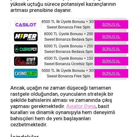
yüksek uçtuğu sürece potansiyel kazançlarının
artması prensibine dayanır.
8500 TL İlk Üyelik Bonusu + 300
BONUS AL
Sweet Bonanza Free Spin
8000 TL Üyelik Bonusu + 200
BONUS AL
Sweet Bonanza Bedava Spin
6000 TL Üyelik Bonusu + 250
BONUS AL
Sweet Bonanza Bedava Spin
4500 TL Üyelik Bonusu + 150
BONUS AL
Sweet Bonanza Ücretsiz Spin
5000 TL İlk Üyelik Bonusu + 300
BONUS AL
Sweet Bonanza Free Spin
Ancak, uçağın ne zaman düşeceği tamamen
rastgele olduğundan, oyuncuların stratejik bir
şekilde bahislerini alması ve zamanında çıkış
yapması gerekmektedir.
Aviator Oyna
, basit
kuralları ve dinamik oynanışıyla hem deneyimli
bahisçileri hem de yeni başlayanları
cezbetmektedir.