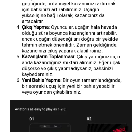
geçtiğinde, potansiyel kazancınızı artırmak
için bahsinizi artırabilirsiniz. Uçağın
yükselişine bağlı olarak, kazancınız da
artacaktır.
Çıkış Yapma:
Oyuncular, uçağın hala havada
olduğu süre boyunca kazançlarını artırabilir,
ancak uçağın düşeceği anı doğru bir şekilde
tahmin etmek önemlidir. Zaman geldiğinde,
kazancınızı çıkış yaparak alabilirsiniz.
Kazançların Toplanması:
Çıkış yaptığınızda, o
anda kazandığınız miktarı alırsınız. Eğer uçak
düşerse ve çıkış yapmadıysanız, bahsinizi
kaybedersiniz.
Yeni Bahis Yapma:
Bir oyun tamamlandığında,
bir sonraki uçuş için yeni bir bahis yapabilir
veya oyundan çıkabilirsiniz.