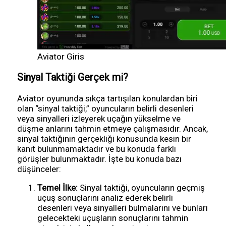
Aviator Giris
Sinyal Taktiği Gerçek mi?
Aviator oyununda sıkça tartışılan konulardan biri
olan “sinyal taktiği,” oyuncuların belirli desenleri
veya sinyalleri izleyerek uçağın yükselme ve
düşme anlarını tahmin etmeye çalışmasıdır. Ancak,
sinyal taktiğinin gerçekliği konusunda kesin bir
kanıt bulunmamaktadır ve bu konuda farklı
görüşler bulunmaktadır. İşte bu konuda bazı
düşünceler:
Temel İlke:
Sinyal taktiği, oyuncuların geçmiş
uçuş sonuçlarını analiz ederek belirli
desenleri veya sinyalleri bulmalarını ve bunları
gelecekteki uçuşların sonuçlarını tahmin